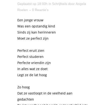
Geplaatst op 18:00h
in
Schrijfsels
door
Angela
Roelen
0 Reactie's
Een jonge vrouw
Was een opstandig kind
Sinds zij kan herinneren
Moet ze perfect zijn
Perfect eruit zien
Perfect studeren
Perfecte vriendin zijn
In alles wat ze doet
Legt ze de lat hoog
Zo hoog
Dat ze vastloopt in de veelheid aan
gedachten